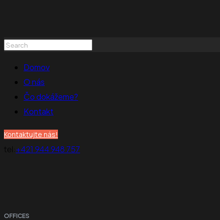
Domov
O nás
Čo dokážeme?
Kontakt
Kontaktujte nás!
tel:
+421 944 948 757
OFFICES