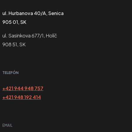
ul. Hurbanova 40/A, Senica
905 01, SK
ul. Sasinkova 677/1, Holíč
908 51, SK
TELEFÓN
+421 944 948 757
+421 948 192 414
EMAIL