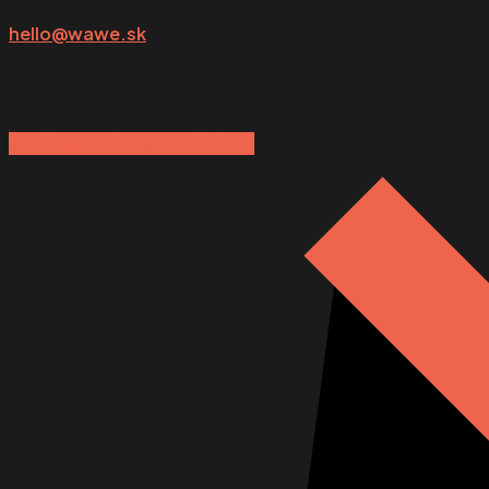
hello@wawe.sk
Pozývame vás na dobrú kávu:)